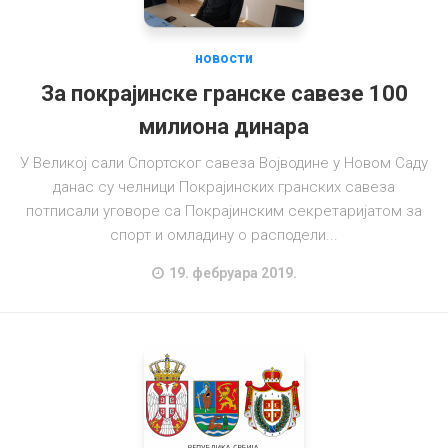
Универзитетски спорт
Спорт за све
новости
Спорт особа са инвалидитетом
За покрајинске гранске савезе 100
Рекреација и фитнес
милиона динара
ССВ
У Великој сали Спортског савеза Војводине у Новом Саду
Годишњи и посебни програми
данас су челници Покрајинских гранских савеза
потписали уговоре са Покрајинским секретаријатом за
Огласна табла
спорт и омладину о расподели...
Обавештења
19. фебруара 2019.
Новости
Базе података
Преглед табела
Статистика
У припреми