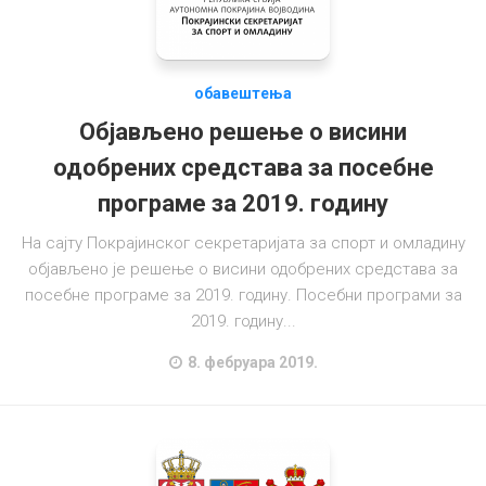
Контакт
обавештења
Објављено решење о висини
одобрених средстава за посебне
програме за 2019. годину
На сајту Покрајинског секретаријата за спорт и омладину
објављено је решење о висини одобрених средстава за
посебне програме за 2019. годину. Посебни програми за
2019. годину...
8. фебруара 2019.