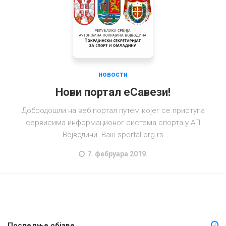
новости
Нови портал еСавези!
Добродошли на веб портал путем којег се приступа
сервисима информационог система спорта у АП
Војводини. Ваш sportal.org.rs
7. фебруара 2019.
Последње објаве