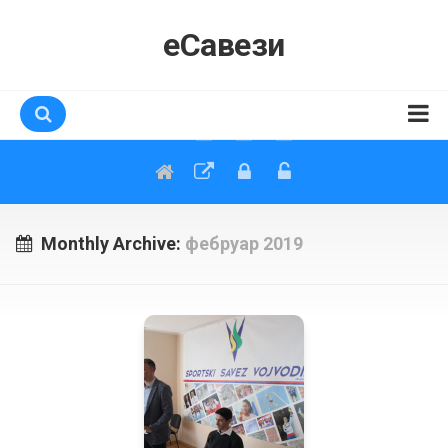
еСавези
Почетна
еСавези
Документи
Monthly Archive:
фебруар 2019
Упутства
Апликације
Ажурирање података
Такмичарски спортови
Области спорта
Школски спорт