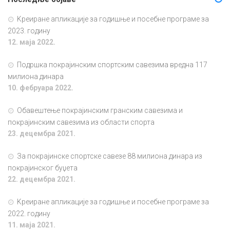
Kреиране апликације за годишње и посебне програме за
2023. годину
12. маја 2022.
Подршка покрајинским спортским савезима вредна 117
милиона динара
10. фебруара 2022.
Обавештење покрајинским гранским савезима и
покрајинским савезима из области спорта
23. децембра 2021.
За покрајинске спортске савезе 88 милиона динара из
покрајинског буџета
22. децембра 2021.
Kреиране апликације за годишње и посебне програме за
2022. годину
11. маја 2021.