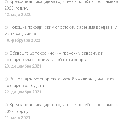
Kреиране апликације за годишње и посебне програме за
Контакт
2023. годину
12. маја 2022.
Подршка покрајинским спортским савезима вредна 117
милиона динара
10. фебруара 2022.
Обавештење покрајинским гранским савезима и
покрајинским савезима из области спорта
23. децембра 2021.
За покрајинске спортске савезе 88 милиона динара из
покрајинског буџета
22. децембра 2021.
Kреиране апликације за годишње и посебне програме за
2022. годину
11. маја 2021.