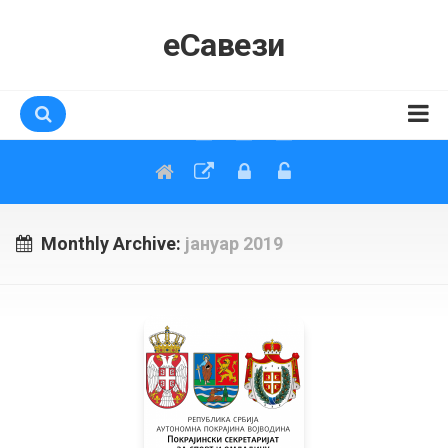
еСавези
Почетна
еСавези
Документи
Monthly Archive:
јануар 2019
Упутства
Апликације
Ажурирање података
Такмичарски спортови
Области спорта
Школски спорт