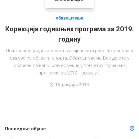
Универзитетски спорт
Спорт за све
обавештења
Спорт особа са инвалидитетом
Корекција годишњих програма за 2019.
Рекреација и фитнес
годину
ССВ
Поштовани представници покрајинских гранских савеза и
Годишњи и посебни програми
савеза из области спорта, Обавештавамо Вас да сте у
обавези да извршите корекцију поднетих годишњих
Огласна табла
програма за 2019. годину у...
Обавештења
16. јануара 2019.
Новости
Базе података
Преглед табела
Статистика
Последње објаве
У припреми