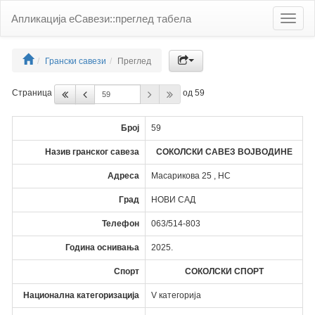
Апликација еСавези::преглед табела
Toggle
naviga
Грански савези
Преглед
Страница
од 59
Број
59
Назив гранског савеза
СОКОЛСКИ САВЕЗ ВОЈВОДИНЕ
Адреса
Масарикова 25 , НС
Град
НОВИ САД
Телефон
063/514-803
Година оснивања
2025.
Спорт
СОКОЛСКИ СПОРТ
Национална категоризација
V категорија