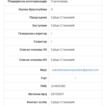
Покрајинска категоризација
V категорија
Укупан број клубова
3
Председник
Срђан Станковић
Заступник
Срђан Станковић
Генерални секретар
/
Секретар
/
Списак чланова УО
Срђан Станковић
Списак чланова НО
Срђан Станковић
Мејл
sokolskisavezvojvodine@gmail.com
Сајт
/
ПИБ
114931082
Матични број
28755937
Контакт особа
Срђан Станковић