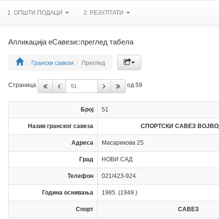
1. ОПШТИ ПОДАЦИ
2. РЕЗУЛТАТИ
Апликација еСавези::преглед табела
Грански савези
Преглед
Страница
од 59
Број
51
Назив гранског савеза
СПОРТСКИ САВЕЗ ВОЈВ
Адреса
Масарикова 25
Град
НОВИ САД
Телефон
021/423-924
Година оснивања
1985. (1949.)
Спорт
САВЕЗ