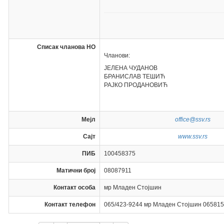
Списак чланова НО
Чланови:
ЈЕЛЕНА ЧУДАНОВ
БРАНИСЛАВ ТЕШИЋ
РАЈКО ПРОДАНОВИЋ
Мејл
office@ssv.rs
Сајт
www.ssv.rs
ПИБ
100458375
Матични број
08087911
Контакт особа
мр Младен Стојшин
Контакт телефон
065/423-9244 мр Младен Стојшин 065815