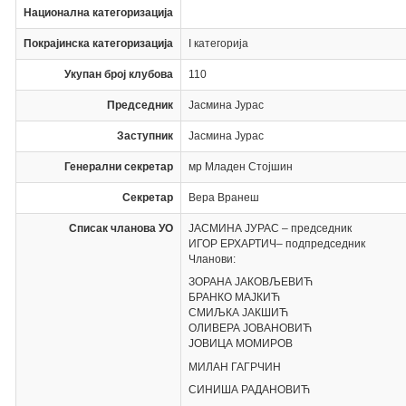
Национална категоризација
Покрајинска категоризација
I категорија
Укупан број клубова
110
Председник
Јасмина Јурас
Заступник
Јасмина Јурас
Генерални секретар
мр Младен Стојшин
Секретар
Вера Вранеш
Списак чланова УО
ЈАСМИНА ЈУРАС – председник
ИГОР ЕРХАРТИЧ– подпредседник
Чланови:
ЗОРАНА ЈАКОВЉЕВИЋ
БРАНКО МАЈКИЋ
СМИЉКА ЈАКШИЋ
ОЛИВЕРА ЈОВАНОВИЋ
ЈОВИЦА МОМИРОВ
МИЛАН ГАГРЧИН
СИНИША РАДАНОВИЋ