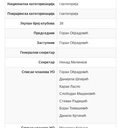
Национална категоризација
I категорија
Покрајинска категоризација
I категорија
Укупан број клубова
38
Председник
Горан Обрадовић
Заступник
Горан Обрадовић
Генерални секретар
Секретар
Ненад Милинков
Списак чланова УО
Горан Обрадовић
Данијела Шпирић
Караи Ласло
Слободан Мацановић
Стеван Радишић
Бојан Томашевић
Данило Кртинић
Списак чланова НО
Месарош Корнел