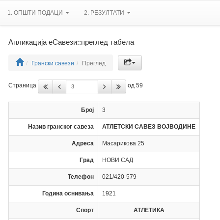
1. ОПШТИ ПОДАЦИ
2. РЕЗУЛТАТИ
Апликација еСавези::преглед табела
Грански савези
Преглед
Страница
од 59
Број
3
Назив гранског савеза
АТЛЕТСКИ САВЕЗ ВОЈВОДИНЕ
Адреса
Масарикова 25
Град
НОВИ САД
Телефон
021/420-579
Година оснивања
1921
Спорт
АТЛЕТИКА