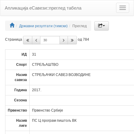
Апликација еСавези::преглед табела
Toggle
naviga
Државни резултати (тимски)
Преглед
Страница
од 784
ИД
31
Спорт
СТРЕЉАШТВО
Назив
СТРЕЉАЧКИ САВЕЗ ВОЈВОДИНЕ
савеза
Година
2017.
Сезона
Првенство
Првенство Србије
Назив
ПС Ц програм пиштољ ВК
лиге