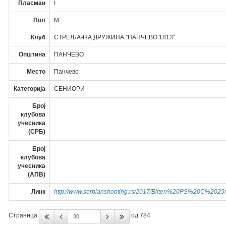
Пласман
I
Пол
М
Клуб
СТРЕЉАЧКА ДРУЖИНА "ПАНЧЕВО 1813"
Општина
ПАНЧЕВО
Место
Панчево
Категорија
СЕНИОРИ
Број
клубова
учесника
(СРБ)
Број
клубова
учесника
(АПВ)
Линк
http://www.serbianshooting.rs/2017/Bilten%20PS%20C%2025
Страница
од 784